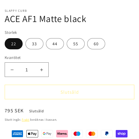
mediet
1
i
SLAPPY CURB
modalfönster
ACE AF1 Matte black
Storlek
22
33
44
55
60
Kvantitet
Minska
Öka
kvantitet
kvantitet
för
för
ACE
ACE
Slutsåld
AF1
AF1
Matte
Matte
Ordinarie
795 SEK
black
black
Slutsåld
pris
Skatt ingår.
Frakt
beräknas i kassan.