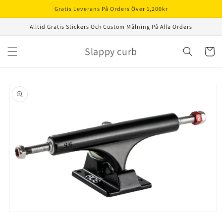
vidare
Gratis Leverans På Orders Över 1,200kr
till
innehåll
Alltid Gratis Stickers Och Custom Målning På Alla Orders
Slappy curb
Varukor
å vidare till
roduktinformation
Öppna