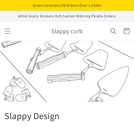
vidare
Gratis Leverans På Orders Över 1,200kr
till
innehåll
Alltid Gratis Stickers Och Custom Målning På Alla Orders
Slappy curb
Varukor
Slappy Design