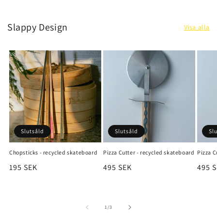
Slappy Design
Visa alla
Slutsåld
Slutsåld
Sl
Chopsticks - recycled skateboard
Pizza Cutter - recycled skateboard
Pizza C
Ordinarie
195 SEK
Ordinarie
495 SEK
Ordin
495 
pris
pris
pris
av
1
/
3