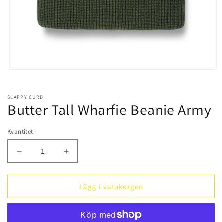
Öppna
mediet
1
i
SLAPPY CURB
modalfönster
Butter Tall Wharfie Beanie Army
Kvantitet
Minska
Öka
kvantitet
kvantitet
för
för
Butter
Butter
Lägg i varukorgen
Tall
Tall
Wharfie
Wharfie
Beanie
Beanie