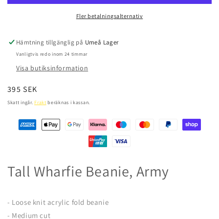
Army
Army
Fler betalningsalternativ
Hämtning tillgänglig på
Umeå Lager
Vanligtvis redo inom 24 timmar
Visa butiksinformation
Ordinarie
395 SEK
pris
Skatt ingår.
Frakt
beräknas i kassan.
Tall Wharfie Beanie, Army
- Loose knit acrylic fold beanie
- Medium cut