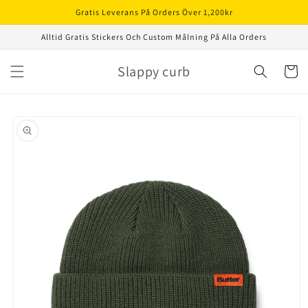
vidare
Gratis Leverans På Orders Över 1,200kr
till
innehåll
Alltid Gratis Stickers Och Custom Målning På Alla Orders
Slappy curb
Varukor
å vidare till
roduktinformation